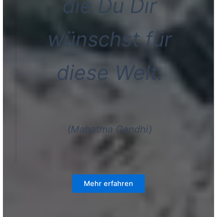
die Du Dir
wünschst für
diese Welt.
(Mahatma Gandhi)
Mehr erfahren